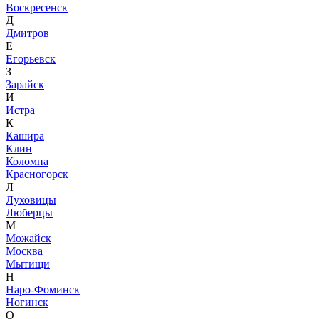
Воскресенск
Д
Дмитров
Е
Егорьевск
З
Зарайск
И
Истра
К
Кашира
Клин
Коломна
Красногорск
Л
Луховицы
Люберцы
М
Можайск
Москва
Мытищи
Н
Наро-Фоминск
Ногинск
О