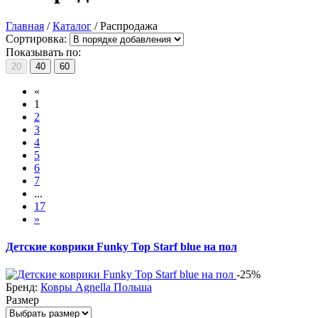
Главная
/
Каталог
/
Распродажа
Сортировка:
Показывать по:
20
40
60
«
1
2
3
4
5
6
7
...
17
»
Детские коврики Funky Top Starf blue на пол
-25%
Бренд:
Ковры Agnella Польша
Размер