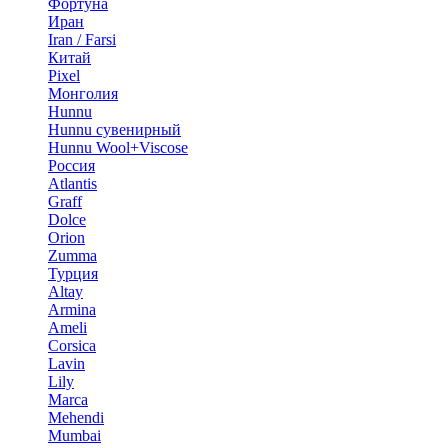
Фортуна
Иран
Iran / Farsi
Китай
Pixel
Монголия
Hunnu
Hunnu сувенирный
Hunnu Wool+Viscose
Россия
Atlantis
Graff
Dolce
Orion
Zumma
Турция
Altay
Armina
Ameli
Corsica
Lavin
Lily
Marca
Mehendi
Mumbai