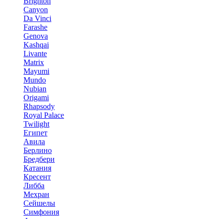
Brighton
Canyon
Da Vinci
Farashe
Genova
Kashqai
Livante
Matrix
Mayumi
Mundo
Nubian
Origami
Rhapsody
Royal Palace
Twilight
Египет
Авила
Берлино
Бредбери
Катания
Кресент
Либба
Мехран
Сейшелы
Симфония