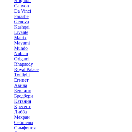
Brighton
Canyon
Da Vinci
Farashe
Genova
Kashqai
Livante
Matrix
Mayumi
Mundo
Nubian
Origami
Rhapsody
Royal Palace
Twilight
Египет
Авила
Берлино
Бредбери
Катания
Кресент
Либба
Мехран
Сейшелы
Симфония