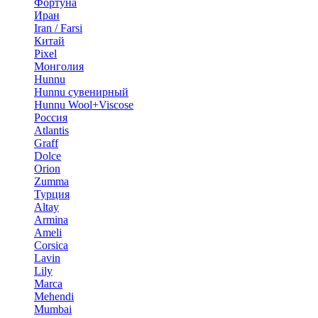
Фортуна
Иран
Iran / Farsi
Китай
Pixel
Монголия
Hunnu
Hunnu сувенирный
Hunnu Wool+Viscose
Россия
Atlantis
Graff
Dolce
Orion
Zumma
Турция
Altay
Armina
Ameli
Corsica
Lavin
Lily
Marca
Mehendi
Mumbai