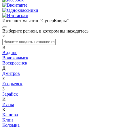
Интернет магазин "СуперКовры"
Выберите регион, в котором вы находитесь
×
В
Видное
Волоколамск
Воскресенск
Д
Дмитров
Е
Егорьевск
З
Зарайск
И
Истра
К
Кашира
Клин
Коломна