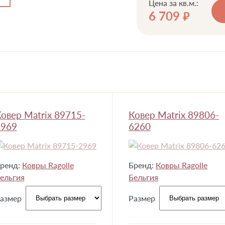
Цена за кв.м.:
6 709
руб.
овер Matrix 89715-
Ковер Matrix 89806-
2969
6260
ренд:
Ковры Ragolle
Бренд:
Ковры Ragolle
ельгия
Бельгия
азмер
Размер