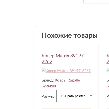
Похожие товары
Ковер Matrix 89197-
К
2262
Бренд:
Ковры Ragolle
Б
Бельгия
Б
Размер
Р