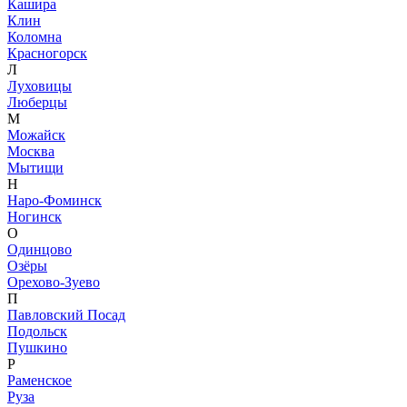
Кашира
Клин
Коломна
Красногорск
Л
Луховицы
Люберцы
М
Можайск
Москва
Мытищи
Н
Наро-Фоминск
Ногинск
О
Одинцово
Озёры
Орехово-Зуево
П
Павловский Посад
Подольск
Пушкино
Р
Раменское
Руза