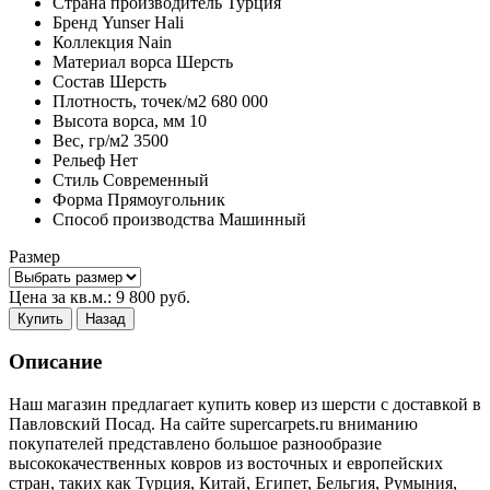
Страна производитель
Турция
Бренд
Yunser Hali
Коллекция
Nain
Материал ворса
Шерсть
Состав
Шерсть
Плотность,
точек/м2
680 000
Высота ворса,
мм
10
Вес,
гр/м2
3500
Рельеф
Нет
Стиль
Современный
Форма
Прямоугольник
Способ производства
Машинный
Размер
Цена за кв.м.:
9 800
руб.
Купить
Назад
Описание
Наш магазин предлагает купить ковер из шерсти с доставкой в
Павловский Посад. На сайте supercarpets.ru вниманию
покупателей представлено большое разнообразие
высококачественных ковров из восточных и европейских
стран, таких как Турция, Китай, Египет, Бельгия, Румыния,