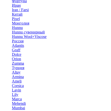
Фортуна
Иран
Iran / Farsi
Китай
Pixel
Монголия
Hunnu
Hunnu сувенирный
Hunnu Wool+Viscose
Россия
Atlantis
Graff
Dolce
Orion
Zumma
Турция
Altay
Armina
Ameli
Corsica
Lavin
Lily
Marca
Mehendi
Mumbai