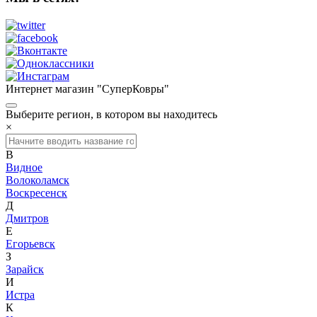
Интернет магазин "СуперКовры"
Выберите регион, в котором вы находитесь
×
В
Видное
Волоколамск
Воскресенск
Д
Дмитров
Е
Егорьевск
З
Зарайск
И
Истра
К