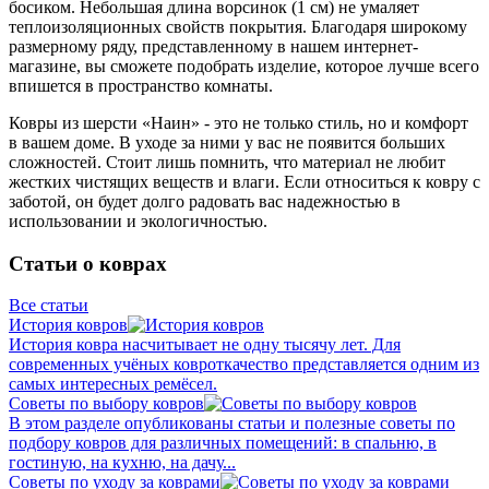
босиком. Небольшая длина ворсинок (1 см) не умаляет
теплоизоляционных свойств покрытия. Благодаря широкому
размерному ряду, представленному в нашем интернет-
магазине, вы сможете подобрать изделие, которое лучше всего
впишется в пространство комнаты.
Ковры из шерсти «Наин» - это не только стиль, но и комфорт
в вашем доме. В уходе за ними у вас не появится больших
сложностей. Стоит лишь помнить, что материал не любит
жестких чистящих веществ и влаги. Если относиться к ковру с
заботой, он будет долго радовать вас надежностью в
использовании и экологичностью.
Статьи о коврах
Все статьи
История ковров
История ковра насчитывает не одну тысячу лет. Для
современных учёных ковроткачество представляется одним из
самых интересных ремёсел.
Советы по выбору ковров
В этом разделе опубликованы статьи и полезные советы по
подбору ковров для различных помещений: в спальню, в
гостиную, на кухню, на дачу...
Советы по уходу за коврами