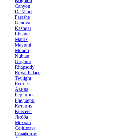
Brighton
Canyon
Da Vinci
Farashe
Genova
Kashqai
Livante
Matrix
Mayumi
Mundo
Nubian
Origami
Rhapsody
Royal Palace
Twilight
Египет
Авила
Берлино
Бредбери
Катания
Кресент
Либба
Мехран
Сейшелы
Симфония