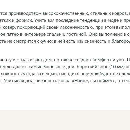
вится производством высококачественных, стильных ковров,
етках и формах. Учитывая последние тенденции в моде и п
й ковер, покоряющий своей лаконичностью, при этом выпол
ное пятно в интерьере спальни, гостиной. Оно выполнено в с
ь не смотрится скучно: в ней есть изысканность и благоро
расоту и стиль в ваш дом, но также создаст комфорт и уют
тепло даже в самые морозные дни. Короткий ворс (10 мм) н
ложность ухода за вещью, наводить порядок будет не слож
а. Учитывая долговечность ковра «Наин», вы поймете, что 