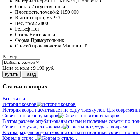
Материал ворса
ПП Хит-сет, Полиэстер
Состав
Искусственный
Плотность,
точек/м2
1150 000
Высота ворса,
мм
9.5
Вес,
гр/м2
2800
Рельеф
Нет
Стиль
Винтажный
Форма
Прямоугольник
Способ производства
Машинный
Размер
Цена за кв.м.:
9 190
руб.
Купить
Назад
Статьи о коврах
Все статьи
История ковров
История ковра насчитывает не одну тысячу лет. Для современн
Советы по выбору ковров
В этом разделе опубликованы статьи и полезные советы по подб
Советы по уходу за коврами
В этом разделе опубликованы статьи и полезные советы по чист
Ковры в стиле...