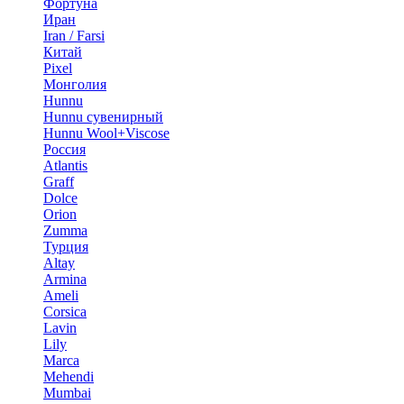
Фортуна
Иран
Iran / Farsi
Китай
Pixel
Монголия
Hunnu
Hunnu сувенирный
Hunnu Wool+Viscose
Россия
Atlantis
Graff
Dolce
Orion
Zumma
Турция
Altay
Armina
Ameli
Corsica
Lavin
Lily
Marca
Mehendi
Mumbai