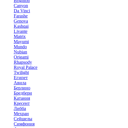
Brighton
Canyon
Da Vinci
Farashe
Genova
Kashqai
Livante
Matrix
Mayumi
Mundo
Nubian
Origami
Rhapsody
Royal Palace
Twilight
Египет
Авила
Берлино
Бредбери
Катания
Кресент
Либба
Мехран
Сейшелы
Симфония