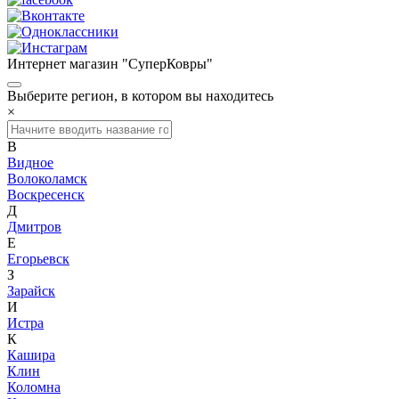
Интернет магазин "СуперКовры"
Выберите регион, в котором вы находитесь
×
В
Видное
Волоколамск
Воскресенск
Д
Дмитров
Е
Егорьевск
З
Зарайск
И
Истра
К
Кашира
Клин
Коломна