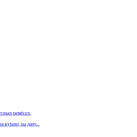
есных ремёсел.
 кухню, на дачу...