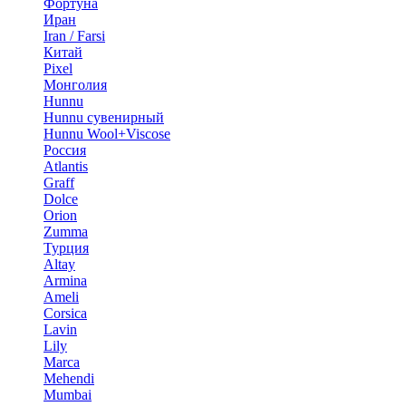
Фортуна
Иран
Iran / Farsi
Китай
Pixel
Монголия
Hunnu
Hunnu сувенирный
Hunnu Wool+Viscose
Россия
Atlantis
Graff
Dolce
Orion
Zumma
Турция
Altay
Armina
Ameli
Corsica
Lavin
Lily
Marca
Mehendi
Mumbai