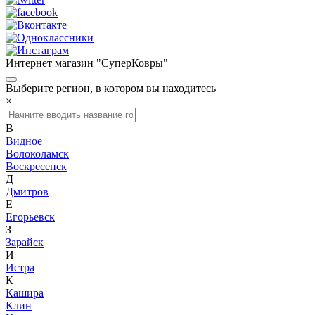
Интернет магазин "СуперКовры"
Выберите регион, в котором вы находитесь
×
В
Видное
Волоколамск
Воскресенск
Д
Дмитров
Е
Егорьевск
З
Зарайск
И
Истра
К
Кашира
Клин