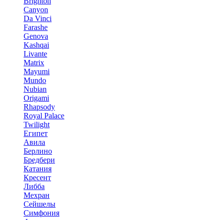
Brighton
Canyon
Da Vinci
Farashe
Genova
Kashqai
Livante
Matrix
Mayumi
Mundo
Nubian
Origami
Rhapsody
Royal Palace
Twilight
Египет
Авила
Берлино
Бредбери
Катания
Кресент
Либба
Мехран
Сейшелы
Симфония