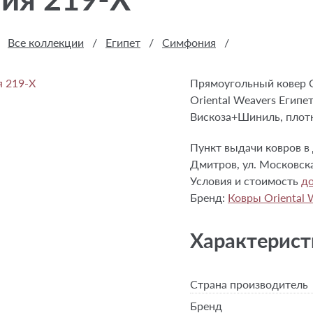
Все коллекции
/
Египет
/
Симфония
/
Прямоугольный ковер 
Oriental Weavers Египе
Вискоза+Шиниль, плотно
Пункт выдачи ковров в 
Дмитров, ул. Московска
Условия и стоимость
до
Бренд:
Ковры Oriental 
Характерист
Страна производитель
Бренд