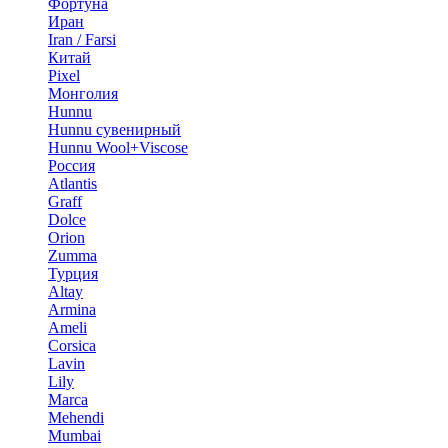
Фортуна
Иран
Iran / Farsi
Китай
Pixel
Монголия
Hunnu
Hunnu сувенирный
Hunnu Wool+Viscose
Россия
Atlantis
Graff
Dolce
Orion
Zumma
Турция
Altay
Armina
Ameli
Corsica
Lavin
Lily
Marca
Mehendi
Mumbai