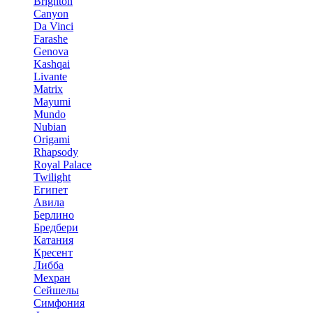
Brighton
Canyon
Da Vinci
Farashe
Genova
Kashqai
Livante
Matrix
Mayumi
Mundo
Nubian
Origami
Rhapsody
Royal Palace
Twilight
Египет
Авила
Берлино
Бредбери
Катания
Кресент
Либба
Мехран
Сейшелы
Симфония