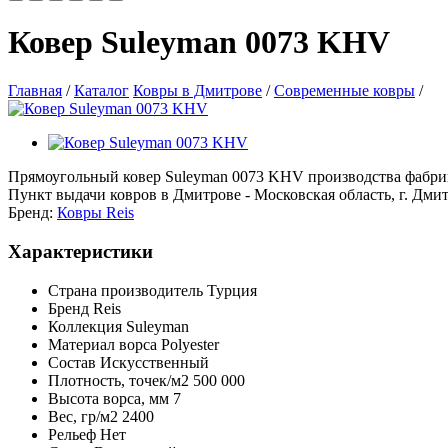
Ковер Suleyman 0073 KHV
Главная
/
Каталог
Ковры в Дмитрове
/
Современные ковры
/
Прямоугольный ковер Suleyman 0073 KHV производства фабрики R
Пункт выдачи ковров в Дмитрове - Московская область, г. Дмит
Бренд:
Ковры Reis
Характеристики
Страна производитель
Турция
Бренд
Reis
Коллекция
Suleyman
Материал ворса
Polyester
Состав
Искусственный
Плотность,
точек/м2
500 000
Высота ворса,
мм
7
Вес,
гр/м2
2400
Рельеф
Нет