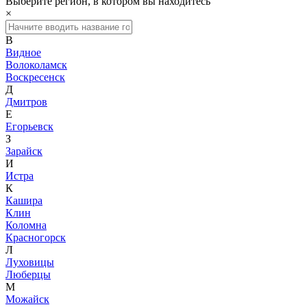
Выберите регион, в котором вы находитесь
×
В
Видное
Волоколамск
Воскресенск
Д
Дмитров
Е
Егорьевск
З
Зарайск
И
Истра
К
Кашира
Клин
Коломна
Красногорск
Л
Луховицы
Люберцы
М
Можайск