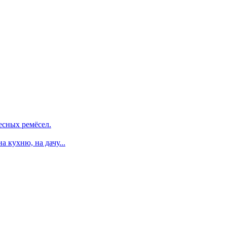
есных ремёсел.
 кухню, на дачу...