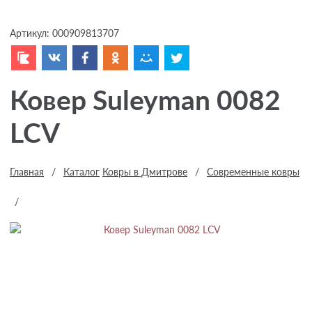
Артикул:
000909813707
Ковер Suleyman 0082
LCV
Главная
/
Каталог
Ковры в Дмитрове
/
Современные ковры
/